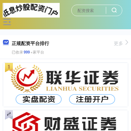
正规配资平台排行
更多
已收录
999
+家平台