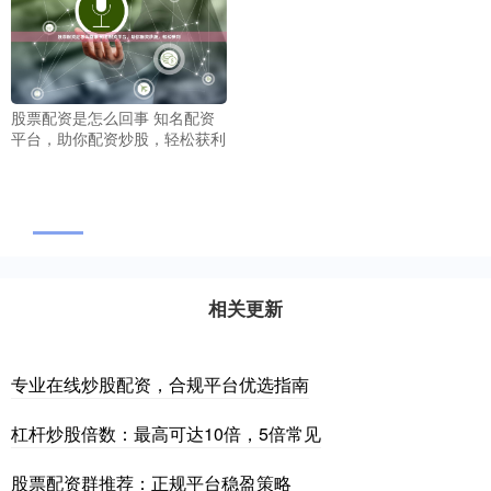
股票配资是怎么回事 知名配资
平台，助你配资炒股，轻松获利
相关更新
专业在线炒股配资，合规平台优选指南
杠杆炒股倍数：最高可达10倍，5倍常见
股票配资群推荐：正规平台稳盈策略