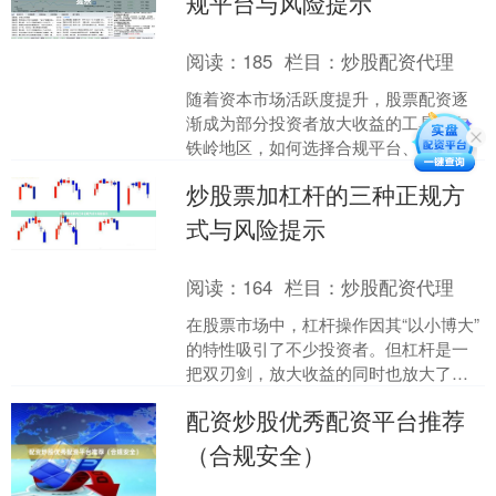
规平台与风险提示
阅读：
185
栏目：
炒股配资代理
随着资本市场活跃度提升，股票配资逐
渐成为部分投资者放大收益的工具。在
铁岭地区，如何选择合规平台、规避潜
在风险股票配资是干嘛的，是投资者需
炒股票加杠杆的三种正规方
要重点关注的问题。本文将....
式与风险提示
阅读：
164
栏目：
炒股配资代理
在股票市场中，杠杆操作因其“以小博大”
的特性吸引了不少投资者。但杠杆是一
把双刃剑，放大收益的同时也放大了亏
损。本文将介绍三种正规的股票加杠杆
配资炒股优秀配资平台推荐
方式，并提示相关风险....
（合规安全）