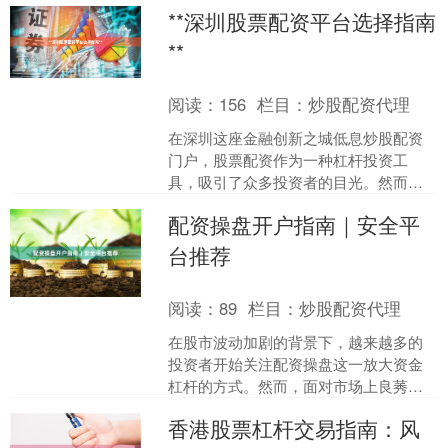
不齐，如何选择安全可靠的平台成为关
**深圳股票配资平台选择指南
键。本文基于行业数据与用....
**
阅读：
156
栏目：
炒股配资代理
在深圳这座金融创新之城低息炒股配资
门户，股票配资作为一种杠杆投资工
具，吸引了众多投资者的目光。然而，
面对市场上众多的配资平台，如何选择
配资操盘开户指南｜安全平
一家安全、合规、服务优质的....
台推荐
阅读：
89
栏目：
炒股配资代理
在股市波动加剧的背景下，越来越多的
投资者开始关注配资操盘这一放大资金
杠杆的方式。然而，面对市场上良莠不
齐的配资平台，如何安全开户、选择正
香港股票杠杆交易指南：风
规平台，成为投资者必须面....