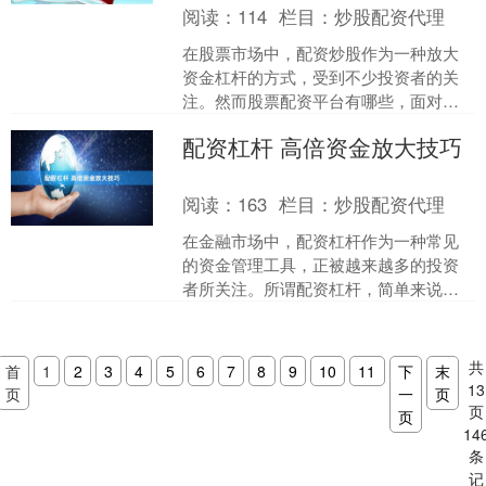
阅读：
114
栏目：
炒股配资代理
在股票市场中，配资炒股作为一种放大
资金杠杆的方式，受到不少投资者的关
注。然而股票配资平台有哪些，面对市
场上众多的配资平台，如何选择一家合
配资杠杆 高倍资金放大技巧
规、安全、可靠的平台，成....
阅读：
163
栏目：
炒股配资代理
在金融市场中，配资杠杆作为一种常见
的资金管理工具，正被越来越多的投资
者所关注。所谓配资杠杆，简单来说就
是借助外部资金放大自有资金的投资规
模，从而在行情向好时获得....
共
首
1
2
3
4
5
6
7
8
9
10
11
下
末
13
页
一
页
页
页
14
条
记