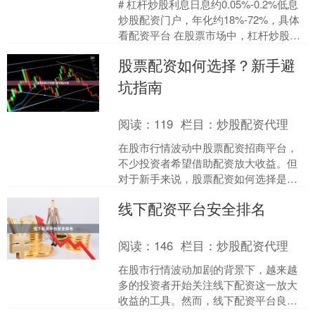
# 杠杆炒股利息日息约0.05%-0.2%低息
炒股配资门户，年化约18%-72%，具体
看配资平台 在股票市场中，杠杆炒股作
为一种放大收益的方式，吸引了众多投
股票配资如何选择？新手避
资者....
坑指南
阅读：
119
栏目：
炒股配资代理
在股市行情波动中股票配资招商平台，
不少投资者希望借助配资放大收益。但
对于新手来说，股票配资如何选择是一
个需要谨慎对待的问题。本文将从多个
线下配资平台安全排名
角度为新手提供实用的避坑....
阅读：
146
栏目：
炒股配资代理
在股市行情波动加剧的背景下，越来越
多的投资者开始关注线下配资这一放大
收益的工具。然而，线下配资平台良莠