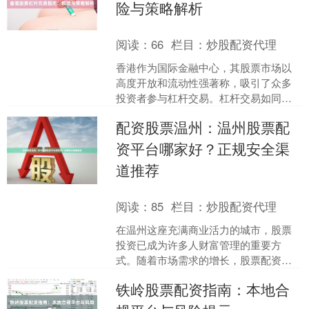
险与策略解析
阅读：
66
栏目：
炒股配资代理
香港作为国际金融中心，其股票市场以
高度开放和流动性强著称，吸引了众多
投资者参与杠杆交易。杠杆交易如同一
把双刃剑，既能放大收益，也可能加剧
配资股票温州：温州股票配
亏损。本文将深入解析香港....
资平台哪家好？正规安全渠
道推荐
阅读：
85
栏目：
炒股配资代理
在温州这座充满商业活力的城市，股票
投资已成为许多人财富管理的重要方
式。随着市场需求的增长，股票配资服
务逐渐进入投资者的视野。然而，面对
铁岭股票配资指南：本地合
众多的配资平台，许多温州投....