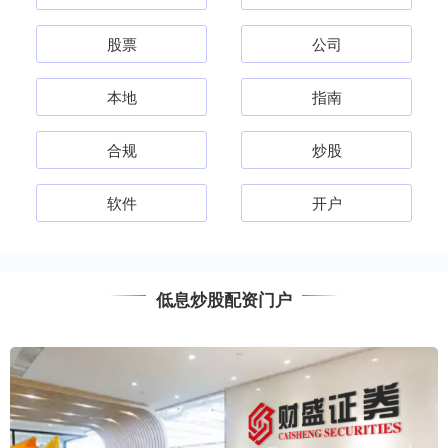
股票
公司
本地
指南
合规
炒股
软件
开户
低息炒股配资门户