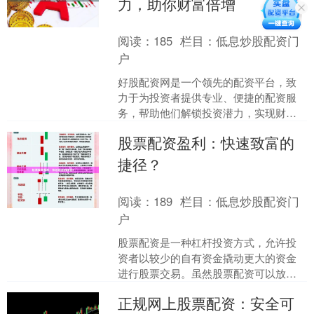
力，助你财富倍增
阅读：
185
栏目：
低息炒股配资门
户
好股配资网是一个领先的配资平台，致
力于为投资者提供专业、便捷的配资服
务，帮助他们解锁投资潜力，实现财富
倍增。 **配资优势** * **资金放大：**好
股票配资盈利：快速致富的
股配资网....
捷径？
阅读：
189
栏目：
低息炒股配资门
户
股票配资是一种杠杆投资方式，允许投
资者以较少的自有资金撬动更大的资金
进行股票交易。虽然股票配资可以放大
收益，但它也带来了更高的风险。 **配
正规网上股票配资：安全可
资的优势：** * ....