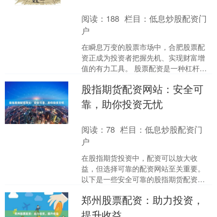
阅读：
188
栏目：
低息炒股配资门
户
在瞬息万变的股票市场中，合肥股票配
资正成为投资者把握先机、实现财富增
值的有力工具。 股票配资是一种杠杆投
资方式，通过向配资公司借入资金，投
股指期货配资网站：安全可
资者可以放大自己的资金....
靠，助你投资无忧
阅读：
78
栏目：
低息炒股配资门
户
在股指期货投资中，配资可以放大收
益，但选择可靠的配资网站至关重要。
以下是一些安全可靠的股指期货配资网
站： **1. 某某配资** 某某配资是一家老
郑州股票配资：助力投资，
牌配资公司，拥....
提升收益