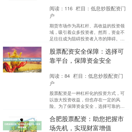
阅读：
116
栏目：
低息炒股配资门
户
期货市场作为高杠杆、高收益的投资领
域，吸引着众多投资者。然而，资金不
足往往成为阻碍投资者入市的障碍。珠
海期货配资应运而生，为资金不足者提
股票配资安全保障：选择可
供了逐鹿期市的契机。 珠....
靠平台，保障资金安全
阅读：
84
栏目：
低息炒股配资门
户
股票配资是一种杠杆化的投资方式，可
以放大投资收益，但也存在一定的风
险。为了保障资金安全，选择可靠的股
票配资平台至关重要。 **选择可靠平台
合肥股票配资：助您把握市
的标准：** * **....
场先机，实现财富增值